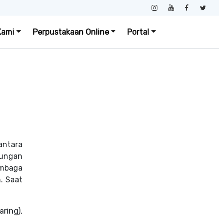
Kami
Perpustakaan Online
Portal
antara
aungan
embaga
. Saat
ring),