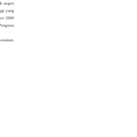
k negeri
ggi yang
ber 2000
 Pengurus
kawanan,