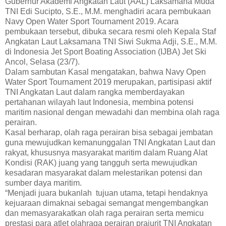
Gubernur Akademi Angkatan Laut (AAL) Laksamana Muda
TNI Edi Sucipto, S.E., M.M. menghadiri acara pembukaan
Navy Open Water Sport Tournament 2019. Acara
pembukaan tersebut, dibuka secara resmi oleh Kepala Staf
Angkatan Laut Laksamana TNI Siwi Sukma Adji, S.E., M.M.
di Indonesia Jet Sport Boating Association (IJBA) Jet Ski
Ancol, Selasa (23/7).
Dalam sambutan Kasal mengatakan, bahwa Navy Open
Water Sport Tournament 2019 merupakan, partisipasi aktif
TNI Angkatan Laut dalam rangka memberdayakan
pertahanan wilayah laut Indonesia, membina potensi
maritim nasional dengan mewadahi dan membina olah raga
perairan.
Kasal berharap, olah raga perairan bisa sebagai jembatan
guna mewujudkan kemanunggalan TNI Angkatan Laut dan
rakyat, khususnya masyarakat maritim dalam Ruang Alat
Kondisi (RAK) juang yang tangguh serta mewujudkan
kesadaran masyarakat dalam melestarikan potensi dan
sumber daya maritim.
“Menjadi juara bukanlah tujuan utama, tetapi hendaknya
kejuaraan dimaknai sebagai semangat mengembangkan
dan memasyarakatkan olah raga perairan serta memicu
prestasi para atlet olahraga perairan prajurit TNI Angkatan