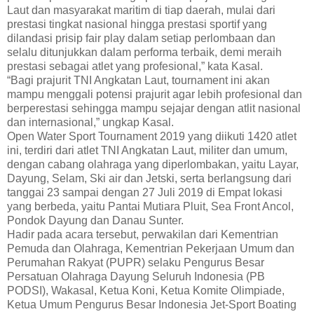
Laut dan masyarakat maritim di tiap daerah, mulai dari
prestasi tingkat nasional hingga prestasi sportif yang
dilandasi prisip fair play dalam setiap perlombaan dan
selalu ditunjukkan dalam performa terbaik, demi meraih
prestasi sebagai atlet yang profesional,” kata Kasal.
“Bagi prajurit TNI Angkatan Laut, tournament ini akan
mampu menggali potensi prajurit agar lebih profesional dan
berperestasi sehingga mampu sejajar dengan atlit nasional
dan internasional,” ungkap Kasal.
Open Water Sport Tournament 2019 yang diikuti 1420 atlet
ini, terdiri dari atlet TNI Angkatan Laut, militer dan umum,
dengan cabang olahraga yang diperlombakan, yaitu Layar,
Dayung, Selam, Ski air dan Jetski, serta berlangsung dari
tanggai 23 sampai dengan 27 Juli 2019 di Empat lokasi
yang berbeda, yaitu Pantai Mutiara Pluit, Sea Front Ancol,
Pondok Dayung dan Danau Sunter.
Hadir pada acara tersebut, perwakilan dari Kementrian
Pemuda dan Olahraga, Kementrian Pekerjaan Umum dan
Perumahan Rakyat (PUPR) selaku Pengurus Besar
Persatuan Olahraga Dayung Seluruh Indonesia (PB
PODSI), Wakasal, Ketua Koni, Ketua Komite Olimpiade,
Ketua Umum Pengurus Besar Indonesia Jet-Sport Boating